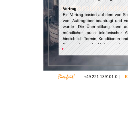
Kommunikation 
Vertrag
Kommunikation 
Ein Vertrag basiert auf dem von S
vom Auftrageber beantragt und 
wurde. Die Übermittlung kann au
mündlicher, auch telefonischer A
hinsichtlich Termin, Konditionen un
Einvernehmen der Vertragspartner 
▼
und/oder anteiliges Honorar. Sol
besonderem Grund abzusagen, zum 
diesem Fall wird wahlweise ein Ers
unverzüglich rückerstattet. Der 
Zeitpunkt.
+49 221 139101-0 |
K
Teilnahme
Coach/Seminarleiter/Trainer sind 
Teilnehmern weisungsberechtigt. 
Auftrag erlangten Informationen un
und keinem Dritten zugä
Betriebs-/Geschäftsgeheimnisse de
zu bewahren.